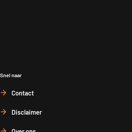
informatie op deze website geen
rechten worden ontleend. Berichten
op deze site vertegenwoordigen niet
altijd de mening van de MRS maar
komen vanuit verschillende
onafhankelijke bronnen.
Snel naar
Contact
Disclaimer
Over ons