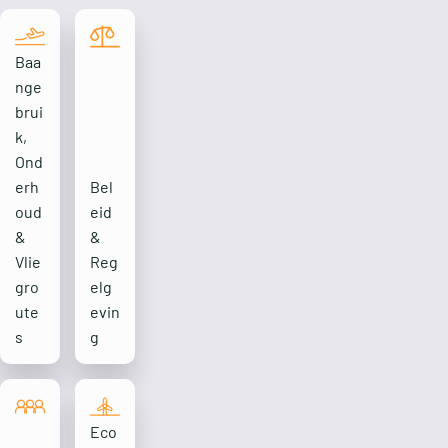
Baa
nge
brui
k,
Ond
erh
Bel
oud
eid
&
&
Vlie
Reg
gro
elg
ute
evin
s
g
Eco