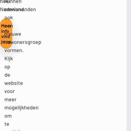
heel
kunnen
Nederland.
omwonenden
ook
een
Meer
info
nieuwe
vind
je op
bewonersgroep
vormen.
Kijk
op
de
website
voor
meer
mogelijkheden
om
te