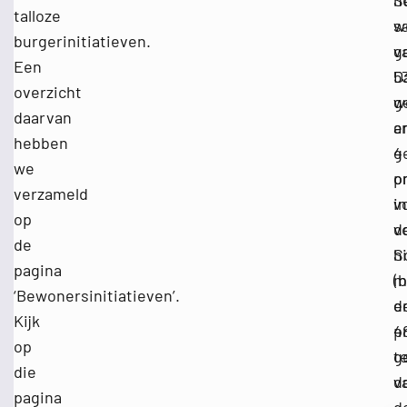
S
h
talloze
S
w
s
burgerinitiatieven.
g
v
Een
D
5
overzicht
w
g
daarvan
a
e
hebben
g
4
we
o
p
verzameld
v
in
op
v
d
de
h
S
pagina
m
(
‘Bewonersinitiatieven’.
e
d
Kijk
p
4
op
t
g
die
d
v
pagina