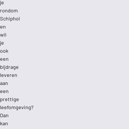
je
i
rondom
Schiphol
p
en
wil
e
je
r
ook
een
e
bijdrage
leveren
n
aan
een
prettige
leefomgeving?
Dan
kan