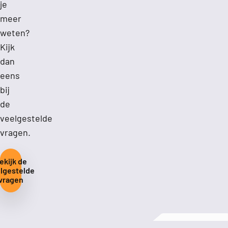
je
meer
weten?
Kijk
dan
eens
bij
de
veelgestelde
vragen.
ekijk de
lgestelde
vragen