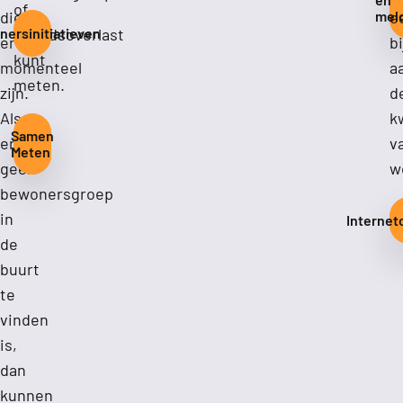
of
die
mel
e
ersinitiatieven
geluidsoverlast
er
b
kunt
momenteel
a
meten.
zijn.
d
Als
k
Samen
er
v
Meten
geen
w
bewonersgroep
in
Internet
de
buurt
te
vinden
is,
dan
kunnen